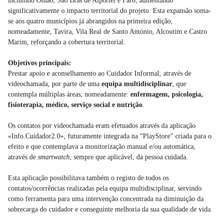
incluindo Olhão, São Brás de Alportel e Faro, aumentando
significativamente o impacto territorial do projeto. Esta expansão soma-
se aos quatro municípios já abrangidos na primeira edição,
nomeadamente, Tavira, Vila Real de Santo António, Alcoutim e Castro
Marim, reforçando a cobertura territorial.
Objetivos principais:
Prestar apoio e aconselhamento ao Cuidador Informal, através de
videochamada, por parte de uma
equipa multidisciplinar
, que
contempla múltiplas áreas, nomeadamente:
enfermagem, psicologia,
fisioterapia, médico, serviço social e nutrição
.
Os contatos por videochamada eram efetuados através da aplicação
«Info.Cuidador2.0», futuramente integrada na “PlayStore” criada para o
efeito e que contemplava a monitorização manual e/ou automática,
através de
smartwatch
, sempre que aplicável, da pessoa cuidada.
Esta aplicação possibilitava também o registo de todos os
contatos/ocorrências realizadas pela equipa multidisciplinar, servindo
como ferramenta para uma intervenção concentrada na diminuição da
sobrecarga do cuidador e conseguinte melhoria da sua qualidade de vida.