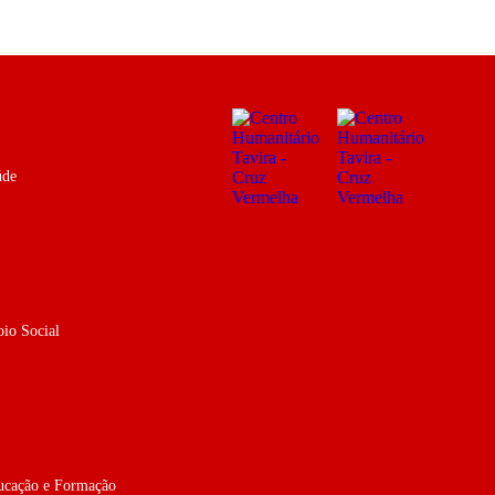
úde
oio Social
ucação e Formação