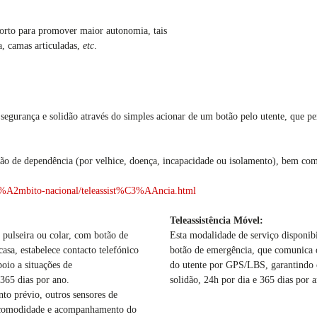
orto para promover maior autonomia, tais
a, camas articuladas,
etc
.
, segurança e solidão através do simples acionar de um botão pelo utente, qu
ção de dependência (por velhice, doença, incapacidade ou isolamento), bem 
A2mbito-nacional/teleassist%C3%AAncia.html
Teleassistência Móvel:
 pulseira ou colar, com botão de
Esta modalidade de serviço disponi
asa, estabelece contacto telefónico
botão de emergência, que comunica o
o a situações de
do utente por GPS/LBS, garantindo o a
e 365 dias por ano.
solidão, 24h por dia e 365 dias por 
to prévio, outros sensores de
, comodidade e acompanhamento do