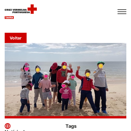
Español
Français
Italiano
Voltar
Tags