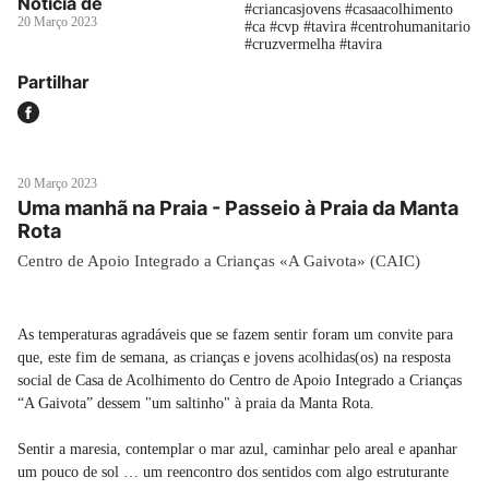
Notícia de
#criancasjovens #casaacolhimento
20 Março 2023
#ca #cvp #tavira #centrohumanitario
#cruzvermelha #tavira
Partilhar
20 Março 2023
Uma manhã na Praia - Passeio à Praia da Manta
Rota
Centro de Apoio Integrado a Crianças «A Gaivota» (CAIC)
As temperaturas agradáveis que se fazem sentir foram um convite para
que, este fim de semana, as crianças e jovens acolhidas(os) na resposta
social de Casa de Acolhimento do Centro de Apoio Integrado a Crianças
“A Gaivota” dessem "um saltinho" à praia da Manta Rota.
Sentir a maresia, contemplar o mar azul, caminhar pelo areal e apanhar
um pouco de sol … um reencontro dos sentidos com algo estruturante