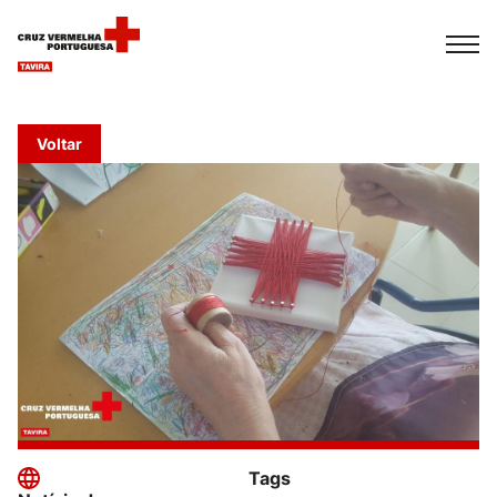
Español
Français
Italiano
Voltar
Tags