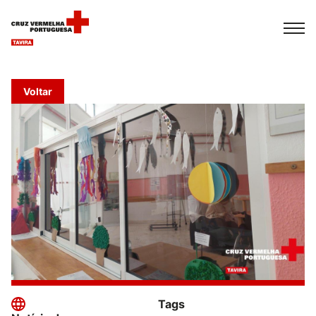
Español
Français
Italiano
Voltar
Tags