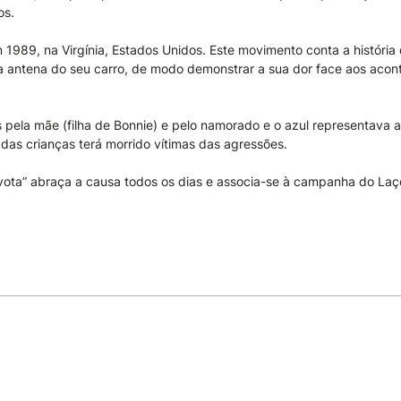
os.
989, na Virgínia, Estados Unidos. Este movimento conta a história
l na antena do seu carro, de modo demonstrar a sua dor face aos aco
s pela mãe (filha de Bonnie) e pelo namorado e o azul representava
as crianças terá morrido vítimas das agressões.
vota” abraça a causa todos os dias e associa-se à campanha do Laç