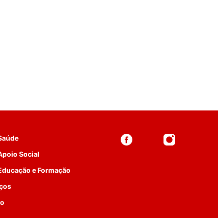
 Saúde
Apoio Social
 Educação e Formação
iços
to