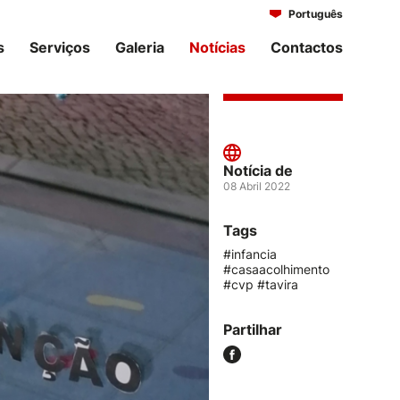
Português
Italiano
s
Serviços
Galeria
Notícias
Contactos
Notícia de
08 Abril 2022
Tags
#infancia
#casaacolhimento
#cvp #tavira
Partilhar