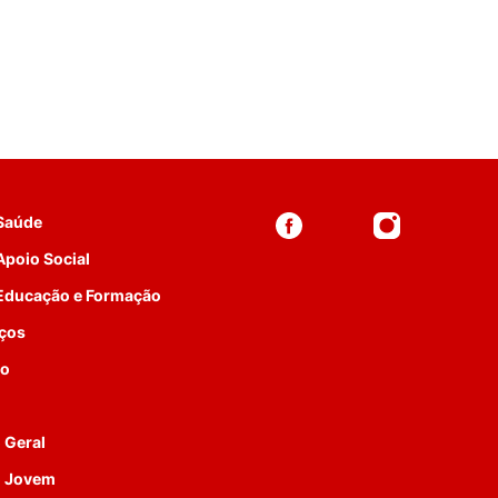
 Saúde
Apoio Social
 Educação e Formação
iços
to
 Geral
o Jovem