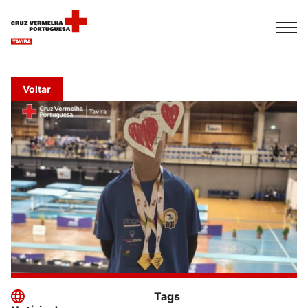
Español
Français
Italiano
Voltar
Tags