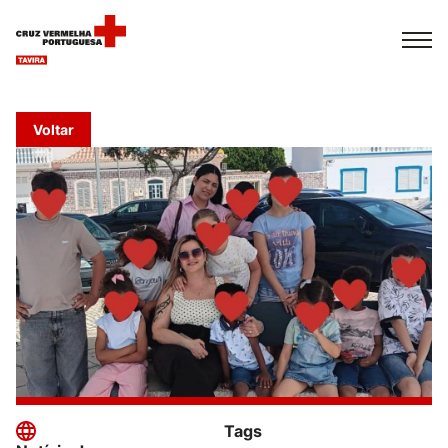
Español
Français
Italiano
Voltar
Tags