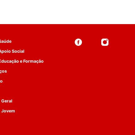
 Saúde
Apoio Social
 Educação e Formação
iços
to
 Geral
o Jovem