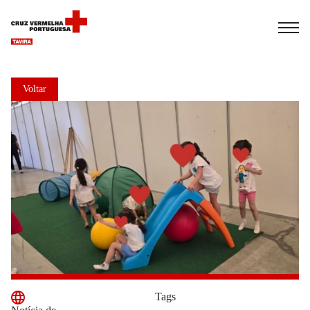
Español
Français
Italiano
Voltar
Tags