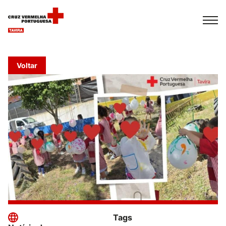
Español
Français
Italiano
Voltar
Tags