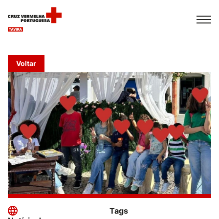
Español
Français
Italiano
Voltar
Tags