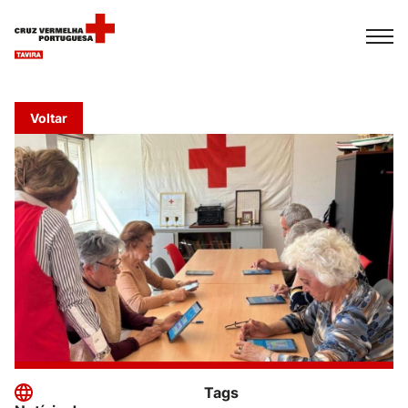
Español
Français
Italiano
Voltar
Tags