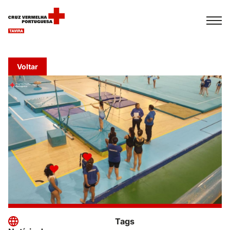
Español
Français
Italiano
Voltar
Tags