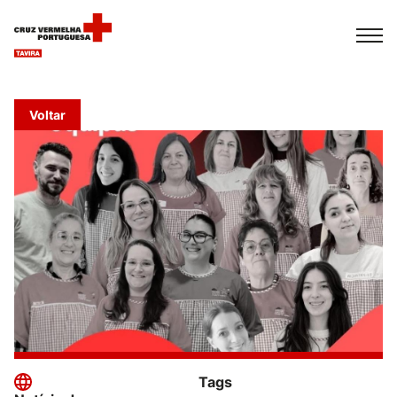
Español
Français
Italiano
Voltar
Tags