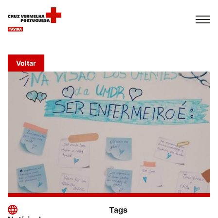
Español
Français
Italiano
Voltar
Tags