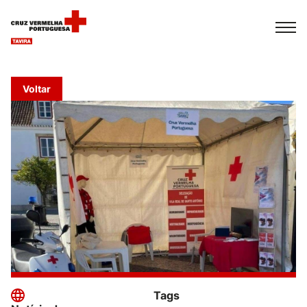
Español
Français
Italiano
Voltar
Tags