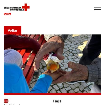
Español
Français
Italiano
Voltar
Tags