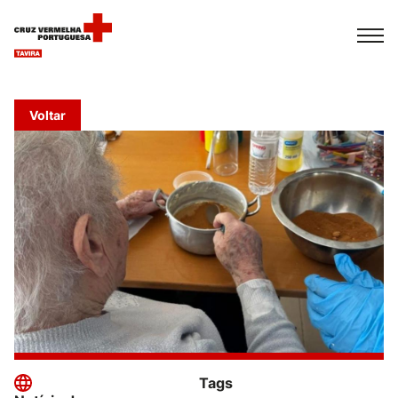
Español
Français
Italiano
Voltar
Tags