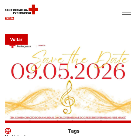
Español
Français
Italiano
Voltar
Tags