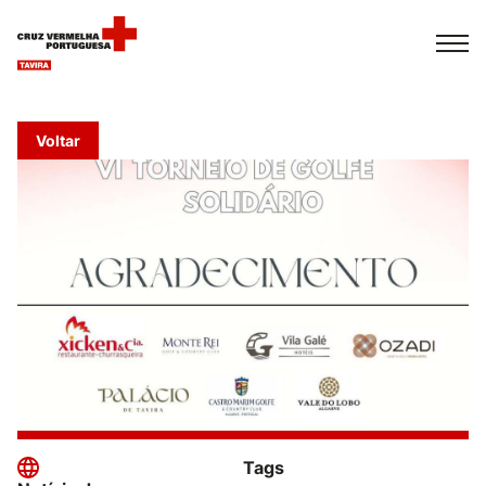
Español
Français
Italiano
Voltar
Tags