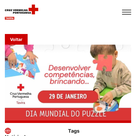
Español
Français
Italiano
Voltar
Tags