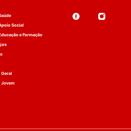
 Saúde
Apoio Social
 Educação e Formação
iços
to
 Geral
o Jovem