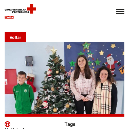
Español
Français
Italiano
Voltar
Tags