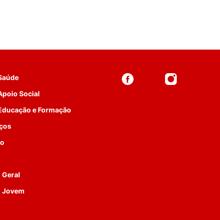
 Saúde
Apoio Social
 Educação e Formação
iços
to
 Geral
o Jovem