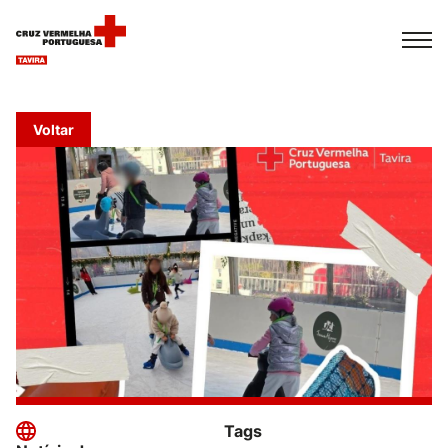
Español
Français
Italiano
Voltar
Tags