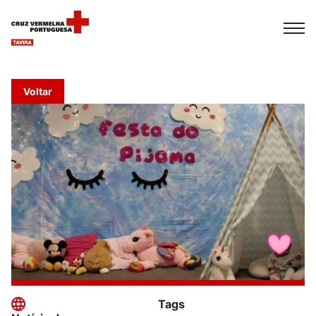
Español
Français
Italiano
Voltar
Tags