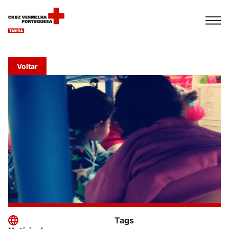
Español
Français
Italiano
Voltar
Tags