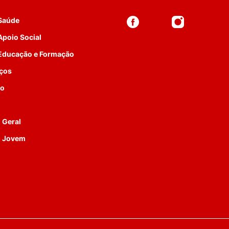
 Saúde
Apoio Social
 Educação e Formação
iços
to
 Geral
o Jovem