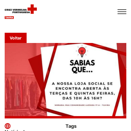
Español
Français
Italiano
Voltar
Tags