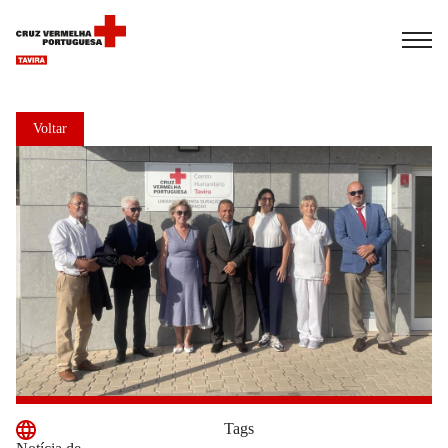
Español
Français
Italiano
Voltar
Tags