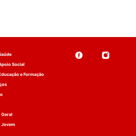
 Saúde
Apoio Social
 Educação e Formação
iços
to
 Geral
o Jovem