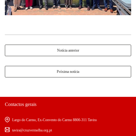
Notícia anterior
Próxima notícia
Contactos gerais
Largo do Carmo, Ex-Convento do Carmo 8800-311 Tavira
tavira@cruzvermelha.org.pt