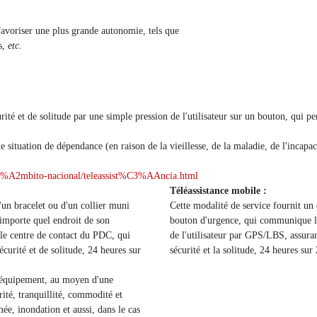
avoriser une plus grande autonomie, tels que
és,
etc.
ité et de solitude par une simple pression de l'utilisateur sur un bouton, qui p
ne situation de dépendance (en raison de la vieillesse, de la maladie, de l'incap
%A2mbito-nacional/teleassist%C3%AAncia.html
Téléassistance mobile :
d'un bracelet ou d'un collier muni
Cette modalité de service fournit un
'importe quel endroit de son
bouton d'urgence, qui communique l'
 le centre de contact du PDC, qui
de l'utilisateur par GPS/LBS, assuran
écurité et de solitude, 24 heures sur
sécurité et la solitude, 24 heures sur
t équipement, au moyen d'une
ité, tranquillité, commodité et
ée, inondation et aussi, dans le cas