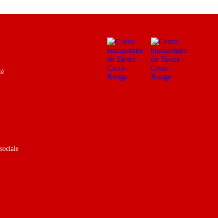
té
sociale