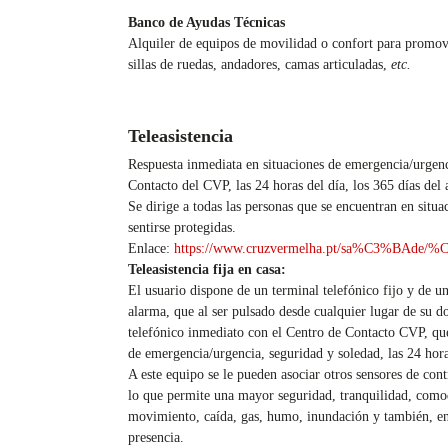
Banco de Ayudas Técnicas
Alquiler de equipos de movilidad o confort para promo
sillas de ruedas, andadores, camas articuladas,
etc.
Teleasistencia
Respuesta inmediata en situaciones de emergencia/urgenc
Contacto del CVP, las 24 horas del día, los 365 días del a
Se dirige a todas las personas que se encuentran en sit
sentirse protegidas.
Enlace:
https://www.cruzvermelha.pt/sa%C3%BAde/%C
Teleasistencia fija en casa:
El usuario dispone de un terminal telefónico fijo y de un
alarma, que al ser pulsado desde cualquier lugar de su d
telefónico inmediato con el Centro de Contacto CVP, que
de emergencia/urgencia, seguridad y soledad, las 24 hora
A este equipo se le pueden asociar otros sensores de con
lo que permite una mayor seguridad, tranquilidad, como
movimiento, caída, gas, humo, inundación y también, en e
presencia.