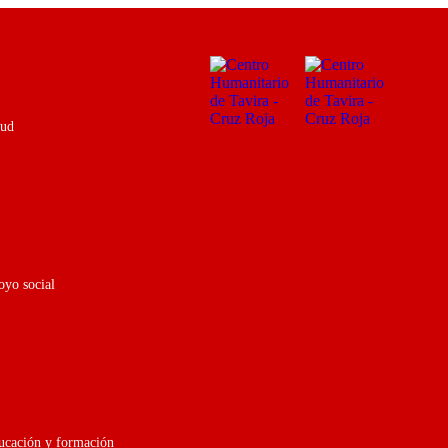
lud
oyo social
ducación y formación