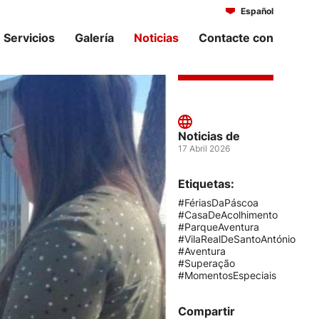
Español
Português
Servicios
Galería
Noticias
Contacte con
Noticias de
17 Abril 2026
Etiquetas:
#FériasDaPáscoa
#CasaDeAcolhimento
#ParqueAventura
#VilaRealDeSantoAntónio
#Aventura
#Superação
#MomentosEspeciais
Compartir