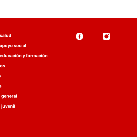
 salud
 apoyo social
 educación y formación
ios
n
s
 general
 juvenil