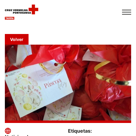
Français
Italiano
Português
Volver
Etiquetas: